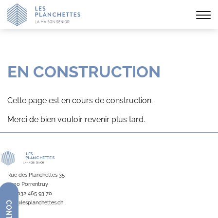
Affi
la
navi
EN CONSTRUCTION
Cette page est en cours de construction.
Merci de bien vouloir revenir plus tard.
Rue des Planchettes 35
2900 Porrentruy
Tél.
032 465 93 70
info@lesplanchettes.ch
CONTACT