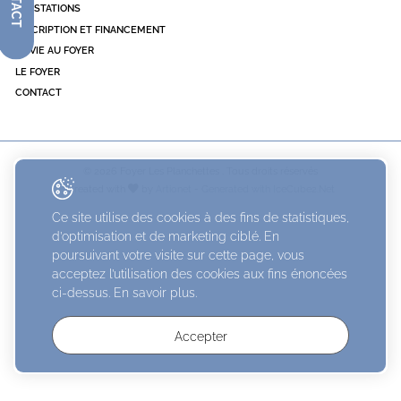
PRESTATIONS
INSCRIPTION ET FINANCEMENT
LA VIE AU FOYER
LE FOYER
CONTACT
© 2026 Foyer Les Planchettes . Tous droits réservés
Created with
by
Artionet
-
Generated with IceCube2.Net
Ce site utilise des cookies à des fins de statistiques,
d’optimisation et de marketing ciblé. En
poursuivant votre visite sur cette page, vous
acceptez l’utilisation des cookies aux fins énoncées
ci-dessus. En savoir plus.
Accepter