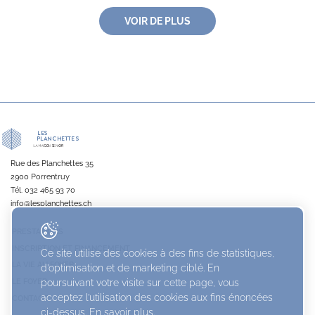
VOIR DE PLUS
Rue des Planchettes 35
2900 Porrentruy
Tél.
032 465 93 70
info@lesplanchettes.ch
PRESTATIONS
INSCRIPTION ET FINANCEMENT
Ce site utilise des cookies à des fins de statistiques,
LA VIE AU FOYER
d’optimisation et de marketing ciblé. En
LE FOYER
poursuivant votre visite sur cette page, vous
acceptez l’utilisation des cookies aux fins énoncées
CONTACT
ci-dessus. En savoir plus.