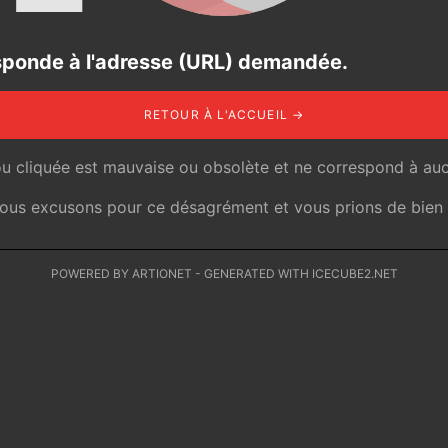
responde à l'adresse (URL) demandée.
RETOUR À L'ACCUEIL →
ou cliquée est mauvaise ou obsolète et ne correspond à auc
 nous excusons pour ce désagrément et vous prions de bien v
POWERED BY ARTIONET
-
GENERATED WITH ICECUBE2.NET